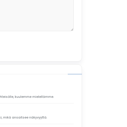
yhteisölle, kuulemme mielellämme.
kki, mikä ansaitsee näkyvyyttä.