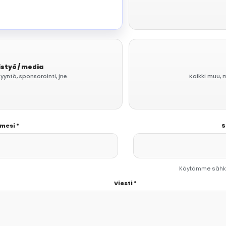
styö / media
yntö, sponsorointi, jne.
Kaikki muu, 
mesi *
S
Käytämme sähkö
Viesti *