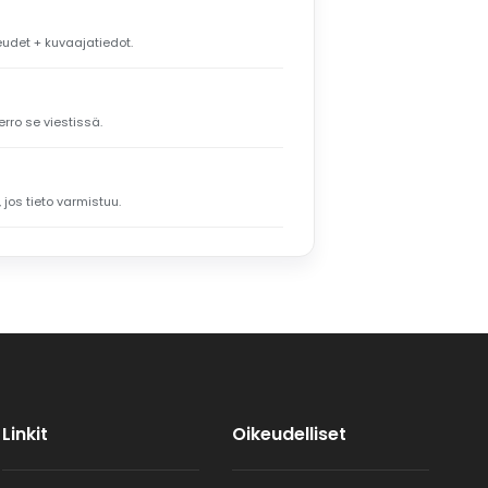
keudet + kuvaajatiedot.
erro se viestissä.
, jos tieto varmistuu.
Linkit
Oikeudelliset