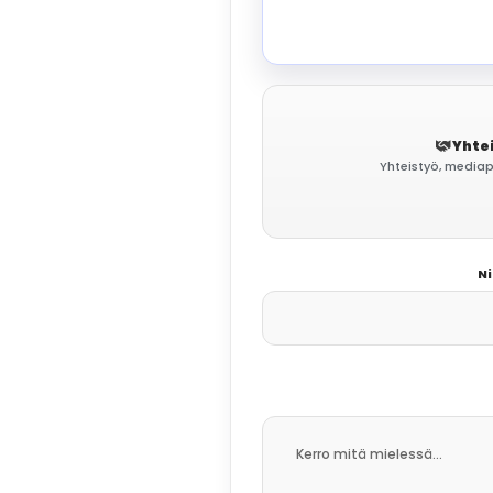
Yhtei
Yhteistyö, mediapy
Ni