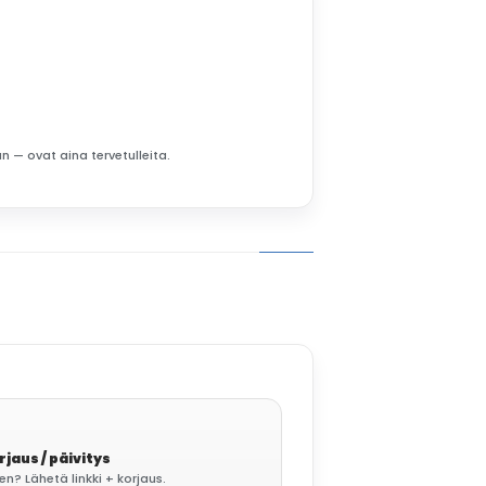
n — ovat aina tervetulleita.
rjaus / päivitys
n? Lähetä linkki + korjaus.