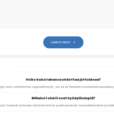
LÄHETÄ VIESTI
Voiko kuka tahansa ehdottaa juttuideaa?
ntajat, fanit, vanhemmat, vapaaehtoiset… jos se on tärkeää muodostelmaluistelu
Millaiset vinkit ovat hyödyllisimpiä?
aulut, tulokset, kulissien takaiset tarinat, joukkueuutiset, haastatteluideat ja kai