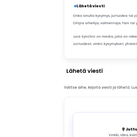
Lähetä viesti
Onko sinulla kysymys, juttuidea tai j
Olitpa urheilija, valmentaja, fani t
Jura Synchro on media, joka on rake
Juttuideat, vinkit, kysymykset, yhte
Lähetä viesti
Valitse aihe, kirjoita viesti ja lähetä.
Juttu
Vinkki, idea, ku