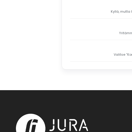
Kyllä, mutta 
Yritämme
Valitse “Ko