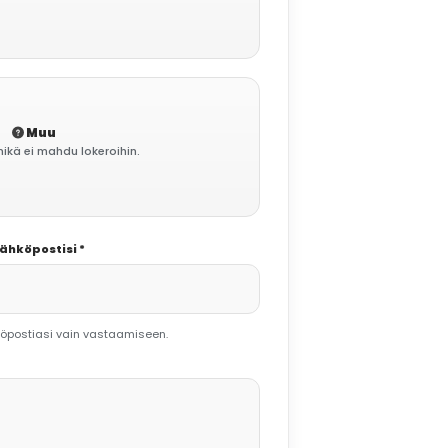
Muu
mikä ei mahdu lokeroihin.
ähköpostisi *
postiasi vain vastaamiseen.