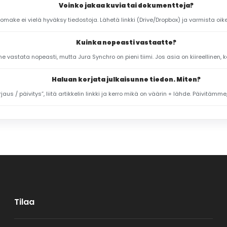
Voinko jakaa kuvia tai dokumentteja?
lomake ei vielä hyväksy tiedostoja. Lähetä linkki (Drive/Dropbox) ja varmista oi
Kuinka nopeasti vastaatte?
 vastata nopeasti, mutta Jura Synchro on pieni tiimi. Jos asia on kiireellinen, k
Haluan korjata julkaisunne tiedon. Miten?
rjaus / päivitys”, liitä artikkelin linkki ja kerro mikä on väärin + lähde. Päivitämme
Tilaa