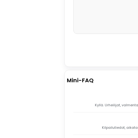
Mini-FAQ
Kyllä. Urheilijat, valme
Kilpailutiedot, aikat