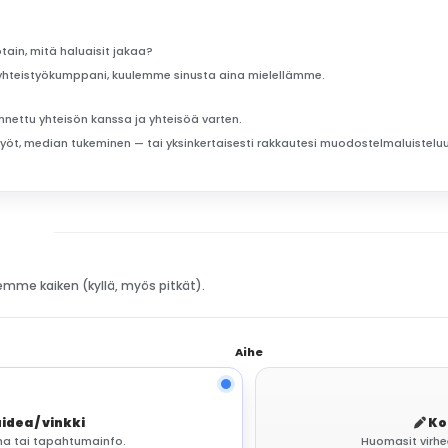
otain, mitä haluaisit jakaa?
ai yhteistyökumppani, kuulemme sinusta aina mielellämme.
nnettu yhteisön kanssa ja yhteisöä varten.
istyöt, median tukeminen — tai yksinkertaisesti rakkautesi muodostelmaluisteluu
 Luemme kaiken (kyllä, myös pitkät).
Aihe
idea / vinkki
Ko
lma tai tapahtumainfo.
Huomasit virhee