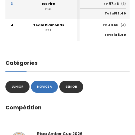
3
Ice Fire
57.46
FP
(3)
POL
57.46
Total
4
Team Diamonds
48.66
FP
(4)
EST
48.66
Total
Catégories
JUNIOR
NOVICE A
SENIOR
Compétition
Riga Amber Cup 2026