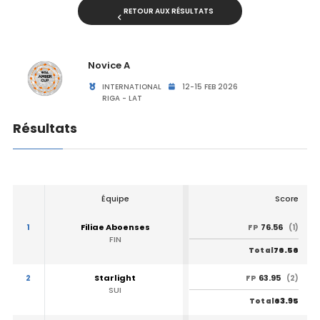
RETOUR AUX RÉSULTATS
Novice A
INTERNATIONAL
12-15 FEB 2026
RIGA - LAT
Résultats
Équipe
Score
1
Filiae Aboenses
76.56
FP
(1)
FIN
76.56
Total
2
Starlight
63.95
FP
(2)
SUI
63.95
Total