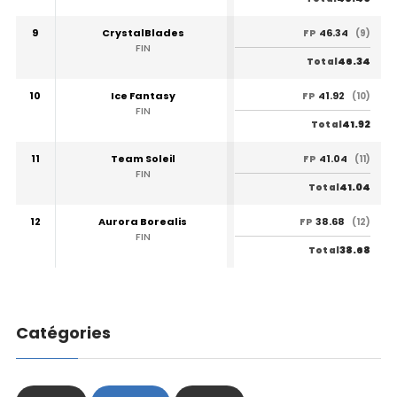
9
CrystalBlades
46.34
FP
(9)
FIN
46.34
Total
10
Ice Fantasy
41.92
FP
(10)
FIN
41.92
Total
11
Team Soleil
41.04
FP
(11)
FIN
41.04
Total
12
Aurora Borealis
38.68
FP
(12)
FIN
38.68
Total
Catégories