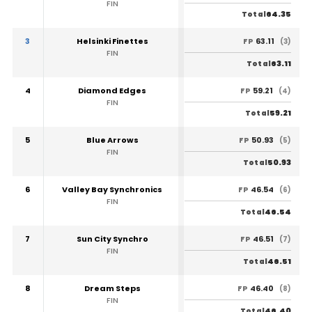
FIN
64.35
Total
3
Helsinki Finettes
63.11
FP
(3)
FIN
63.11
Total
4
Diamond Edges
59.21
FP
(4)
FIN
59.21
Total
5
Blue Arrows
50.93
FP
(5)
FIN
50.93
Total
6
Valley Bay Synchronics
46.54
FP
(6)
FIN
46.54
Total
7
Sun City Synchro
46.51
FP
(7)
FIN
46.51
Total
8
Dream Steps
46.40
FP
(8)
FIN
46.40
Total