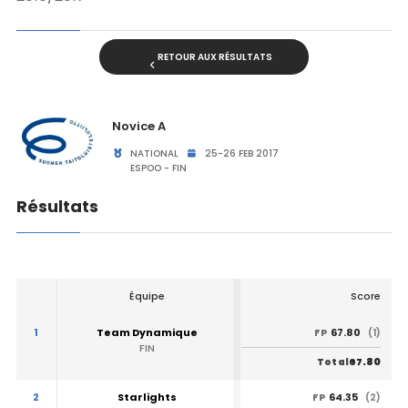
RETOUR AUX RÉSULTATS
Novice A
NATIONAL
25-26 FEB 2017
ESPOO - FIN
Résultats
Équipe
Score
1
Team Dynamique
67.80
FP
(1)
FIN
67.80
Total
2
Starlights
64.35
FP
(2)