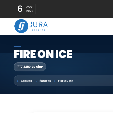
6
AUG
2026
FIRE ON ICE
🇦🇺 AUS
•
Junior
ACCUEIL
ÉQUIPES
FIRE ON ICE