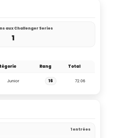
ns aux Challenger Series
1
tégorie
Rang
Total
Junior
16
72.06
1 entrées