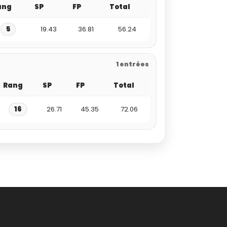
ang
SP
FP
Total
5
19.43
36.81
56.24
1 entrées
Rang
SP
FP
Total
16
26.71
45.35
72.06