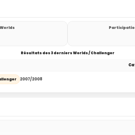
 Worlds
Participatio
Résultats des 3 derniers Worlds / Challenger
Ca
2007/2008
llenger