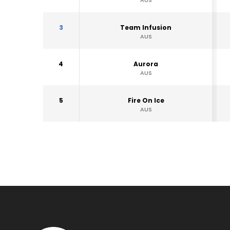
AUS
3
Team Infusion
AUS
4
Aurora
AUS
5
Fire On Ice
AUS