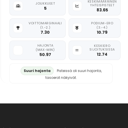
KESKIMÄÄRÄINEN
JOUKKUEET
YHTEISPISTEET
5
83.65
VOITTOMARGINAALI
PODIUM-ERO
(1.-2.)
(3.-4.)
7.30
10.79
HAJONTA
KESKIERO
SIJOITUKSISSA
(MAX-MIN)
12.74
50.97
Suuri hajonta
Pisteissä oli suuri hajonta,
tasoerot näkyivät.