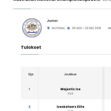
Junior
NATIONAL
25 NOV - 02 DEC 2016
ME
Tulokset
Sija
Joukkue
1
Majestic Ice
AUS
2
Iceskateers Elite