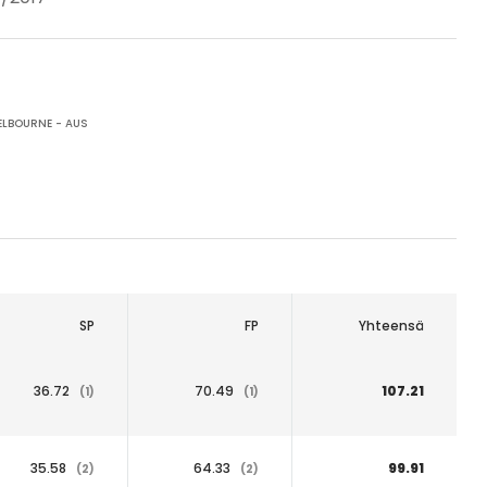
LBOURNE - AUS
SP
FP
Yhteensä
36.72
70.49
107.21
(1)
(1)
35.58
64.33
99.91
(2)
(2)