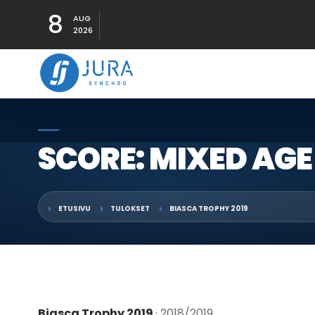
8
AUG
2026
SCORE: MIXED AGE
ETUSIVU
TULOKSET
BIASCA TROPHY 2019
Biasca Trophy 2019
· 2018/2019