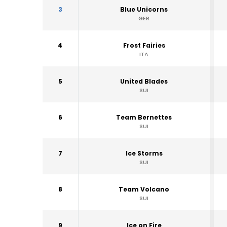
3
Blue Unicorns
GER
4
Frost Fairies
ITA
5
United Blades
SUI
6
Team Bernettes
SUI
7
Ice Storms
SUI
8
Team Volcano
SUI
9
Ice on Fire