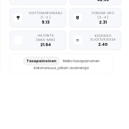
VOITTOMARGINAALI
PODIUM-ERO
(1.-2.)
(3.-4.)
9.13
2.31
HAJONTA
KESKIERO
SIJOITUKSISSA
(MAX-MIN)
2.40
21.64
Tasapainoinen
Melko tasapainoinen
kokonaisuus, joitain avaineroja.