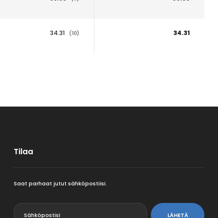
34.31
34.31
(10)
Tilaa
Saat parhaat jutut sähköpostiisi.
<
LÄHETÄ