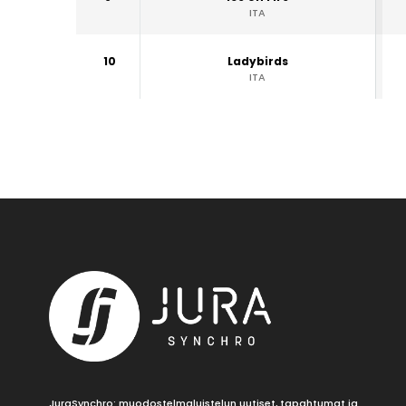
ITA
10
Ladybirds
ITA
JuraSynchro: muodostelmaluistelun uutiset, tapahtumat ja