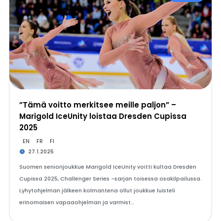
”Tämä voitto merkitsee meille paljon” –
Marigold IceUnity loistaa Dresden Cupissa
2025
EN
FR
FI
27.1.2025
Suomen seniorijoukkue Marigold IceUnity voitti kultaa Dresden
Cupissa 2025, Challenger Series -sarjan toisessa osakilpailussa.
Lyhytohjelman jälkeen kolmantena ollut joukkue luisteli
erinomaisen vapaaohjelman ja varmist…