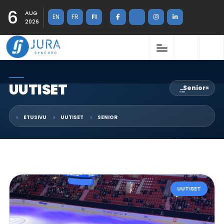
6
AUG
EN
FR
FI
2026
UUTISET
Senior
×
ETUSIVU
UUTISET
SENIOR
UUTISET