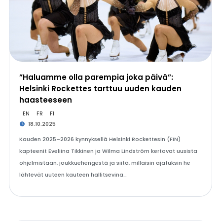
”Haluamme olla parempia joka päivä”:
Helsinki Rockettes tarttuu uuden kauden
haasteeseen
EN
FR
FI
18.10.2025
Kauden 2025–2026 kynnyksellä Helsinki Rockettesin (FIN)
kapteenit Eveliina Tikkinen ja Wilma Lindström kertovat uusista
ohjelmistaan, joukkuehengestä ja siitä, millaisin ajatuksin he
lähtevät uuteen kauteen hallitsevina…