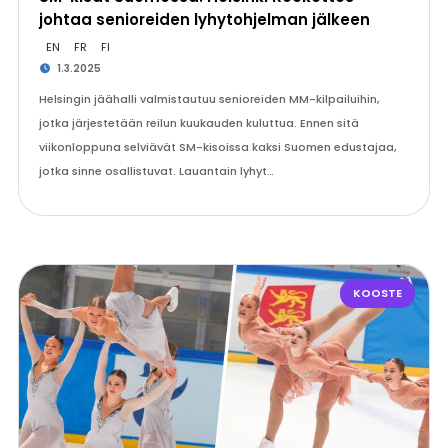
johtaa senioreiden lyhytohjelman jälkeen
EN
FR
FI
1.3.2025
Helsingin jäähalli valmistautuu senioreiden MM-kilpailuihin,
jotka järjestetään reilun kuukauden kuluttua. Ennen sitä
viikonloppuna selviävät SM-kisoissa kaksi Suomen edustajaa,
jotka sinne osallistuvat. Lauantain lyhyt…
KOOSTE