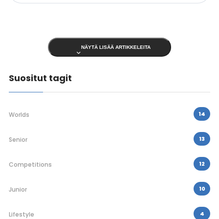
NÄYTÄ LISÄÄ ARTIKKELEITA
Suositut tagit
14
Worlds
13
Senior
12
Competitions
10
Junior
4
Lifestyle