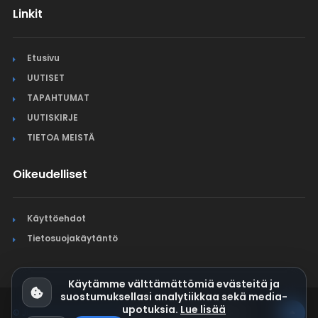
Linkit
Etusivu
UUTISET
TAPAHTUMAT
UUTISKIRJE
TIETOA MEISTÄ
Oikeudelliset
Käyttöehdot
Tietosuojakäytäntö
Käytämme välttämättömiä evästeitä ja
suostumuksellasi analytiikkaa sekä media-
upotuksia.
Lue lisää
© Jura Synchro 2015-2026
. Kaikki oikeudet pidätetään.