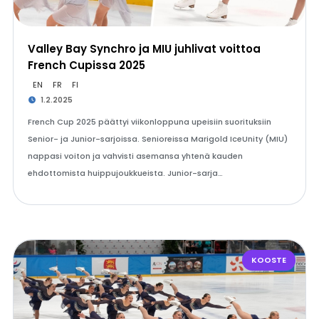
Valley Bay Synchro ja MIU juhlivat voittoa
French Cupissa 2025
EN
FR
FI
1.2.2025
French Cup 2025 päättyi viikonloppuna upeisiin suorituksiin
Senior- ja Junior-sarjoissa. Senioreissa Marigold IceUnity (MIU)
nappasi voiton ja vahvisti asemansa yhtenä kauden
ehdottomista huippujoukkueista. Junior-sarja…
KOOSTE