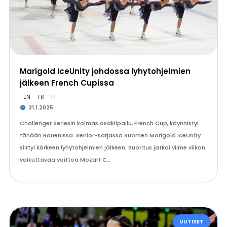
Marigold IceUnity johdossa lyhytohjelmien
jälkeen French Cupissa
EN
FR
FI
31.1.2025
Challenger Seriesin kolmas osakilpailu, French Cup, käynnistyi
tänään Rouenissa. Senior-sarjassa Suomen Marigold IceUnity
siirtyi kärkeen lyhytohjelmien jälkeen. Suoritus jatkoi viime viikon
vaikuttavaa voittoa Mozart C…
UUTISET