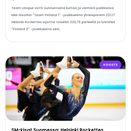
Team Unique voitti sunnuntaina kultaa ja varmisti paikkansa
MM-kisoihin "Team Finland 1" -joukkueena yhteispistein 221,17.
Helsinki Rockettes sijoittui toiseksi 220,75 pisteellä ja luistelee
"Finland 2" -joukkueena seni…
KOOSTE
SM-kisat Suomessa: Helsinki Rockettes