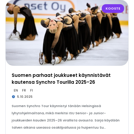
KOOSTE
Suomen parhaat joukkueet käynnistävät
kautensa Synchro Tourilla 2025–26
EN
FR
FI
5.10.2025
Suomen Synchro Tour käynnistyi tänään Helsingissä
lyhytohjelmailtana, mikä merkitsi ISU Senior- ja Junior-
joukkueiden kauden 2025–26 virallista avausta. Sarja käydään
talven aikana useassa osakilpailussa ja huipentuu Su…