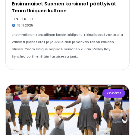
Ensimmäiset Suomen karsinnat päättyivät
Team Uniquen kultaan
EN
FR
FI
15.11.2025
Ensimmäinen kansallinen karsintakilpailu Tikkurilassa/Vantaalla
vahvisti pienet erot ja joukkueiden jo vahvan tason kauden
alussa. Team Unique nappasi seniorien kullan, Valley Bay
Synchro voitti erittäin tasaisessa juni…
KOOSTE