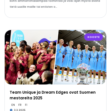
kohti ammattimaisempaa toimintaa ja voisi ajan myötä avata
tietä uusille maille tai entisten o…
KOOSTE
Team Unique ja Dream Edges ovat Suomen
mestareita 2025
EN
FR
FI
3.3.2025