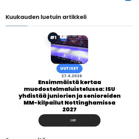
Kuukauden luetuin artikkeli
#1
UUTISET
27.4.2026
Ensimmäistä kertaa
muodostelmaluistelussa: ISU
yhdistää juniorien ja senioreiden
MM-kilpailut Nottinghamissa
2027
LUE