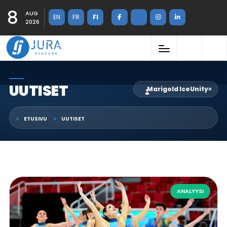
8
AUG
EN
FR
FI
2026
UUTISET
Marigold IceUnity
×
ETUSIVU
UUTISET
ANALYYSI