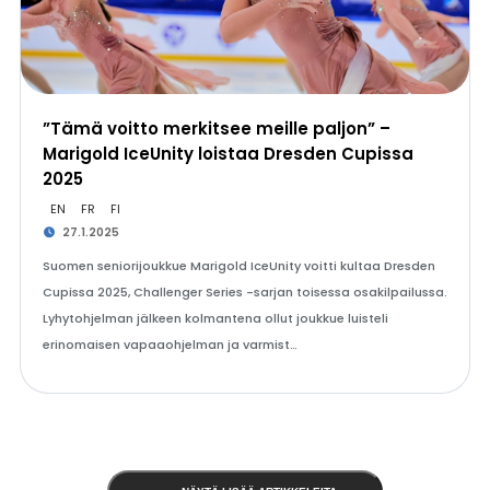
”Tämä voitto merkitsee meille paljon” –
Marigold IceUnity loistaa Dresden Cupissa
2025
EN
FR
FI
27.1.2025
Suomen seniorijoukkue Marigold IceUnity voitti kultaa Dresden
Cupissa 2025, Challenger Series -sarjan toisessa osakilpailussa.
Lyhytohjelman jälkeen kolmantena ollut joukkue luisteli
erinomaisen vapaaohjelman ja varmist…