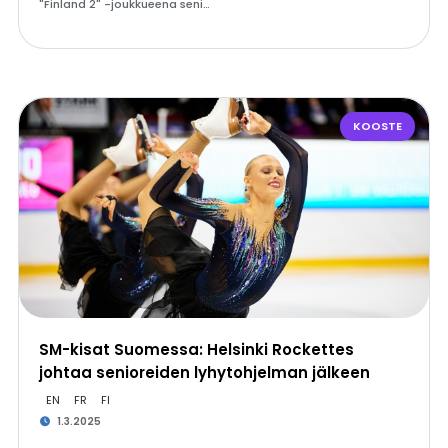
"Finland 2" -joukkueena seni…
KOOSTE
SM-kisat Suomessa: Helsinki Rockettes
johtaa senioreiden lyhytohjelman jälkeen
EN
FR
FI
1.3.2025