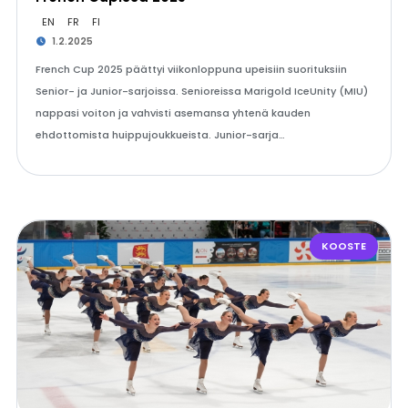
EN
FR
FI
1.2.2025
French Cup 2025 päättyi viikonloppuna upeisiin suorituksiin
Senior- ja Junior-sarjoissa. Senioreissa Marigold IceUnity (MIU)
nappasi voiton ja vahvisti asemansa yhtenä kauden
ehdottomista huippujoukkueista. Junior-sarja…
KOOSTE