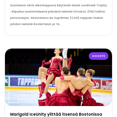
Suomessa tänä viikonloppuna käytävän Marie Lundmark Trophy
-kilpailun ensimmäisenä päivänä Helsinki Fintastic (FIN) hallitsi
juniorisarjaa. Senioreissa Les Suprêmes (CAN) nappasi niukan
johdon Helsinki Rockettesin ja Te…
KOOSTE
Marigold IceUnity ylittää itsensä Bostonissa