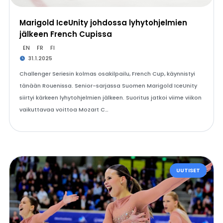
Marigold IceUnity johdossa lyhytohjelmien
jälkeen French Cupissa
EN
FR
FI
31.1.2025
Challenger Seriesin kolmas osakilpailu, French Cup, käynnistyi
tänään Rouenissa. Senior-sarjassa Suomen Marigold IceUnity
siirtyi kärkeen lyhytohjelmien jälkeen. Suoritus jatkoi viime viikon
vaikuttavaa voittoa Mozart C…
UUTISET