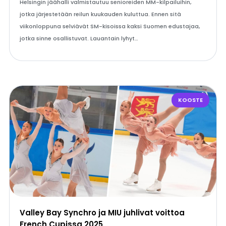
Helsingin jäähalli valmistautuu senioreiden MM-kilpailuihin,
jotka järjestetään reilun kuukauden kuluttua. Ennen sitä
viikonloppuna selviävät SM-kisoissa kaksi Suomen edustajaa,
jotka sinne osallistuvat. Lauantain lyhyt…
KOOSTE
Valley Bay Synchro ja MIU juhlivat voittoa
French Cupissa 2025