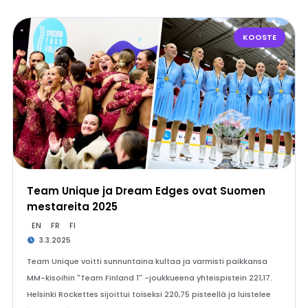
KOOSTE
Team Unique ja Dream Edges ovat Suomen
mestareita 2025
EN
FR
FI
3.3.2025
Team Unique voitti sunnuntaina kultaa ja varmisti paikkansa
MM-kisoihin "Team Finland 1" -joukkueena yhteispistein 221,17.
Helsinki Rockettes sijoittui toiseksi 220,75 pisteellä ja luistelee