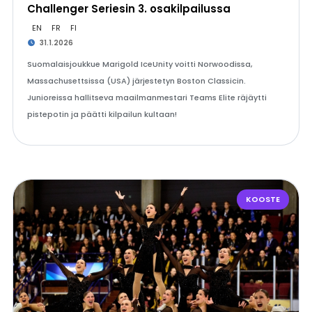
Challenger Seriesin 3. osakilpailussa
EN
FR
FI
31.1.2026
Suomalaisjoukkue Marigold IceUnity voitti Norwoodissa,
Massachusettsissa (USA) järjestetyn Boston Classicin.
Junioreissa hallitseva maailmanmestari Teams Elite räjäytti
pistepotin ja päätti kilpailun kultaan!
KOOSTE