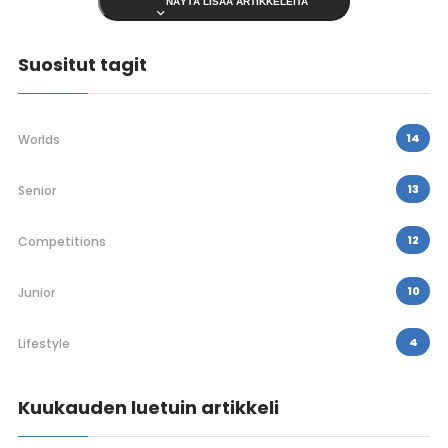
NÄYTÄ LISÄÄ ARTIKKELEITA
Suositut tagit
14
Worlds
13
Senior
12
Competitions
10
Junior
4
Lifestyle
Kuukauden luetuin artikkeli