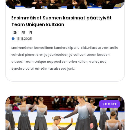
Ensimmäiset Suomen karsinnat päättyivät
Team Uniquen kultaan
EN
FR
FI
15.11.2025
Ensimmäinen kansallinen karsintakilpailu Tikkurilassa/Vantaalla
vahvisti pienet erot ja joukkueiden jo vahvan tason kauden
alussa. Team Unique nappasi seniorien kullan, Valley Bay
Synchro voitti erittäin tasaisessa juni…
KOOSTE