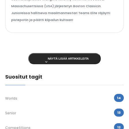
Massachusettsissa (USA) järjestetyn Boston Classicin.
Junioreissa hallitseva maailmanmestari Teams Elite räjäytti
pistepotin ja päätti kilpailun kultaan!
NÄYTÄ LISÄÄ ARTIKKELEITA
Suositut tagit
14
Worlds
13
Senior
12
Competitions