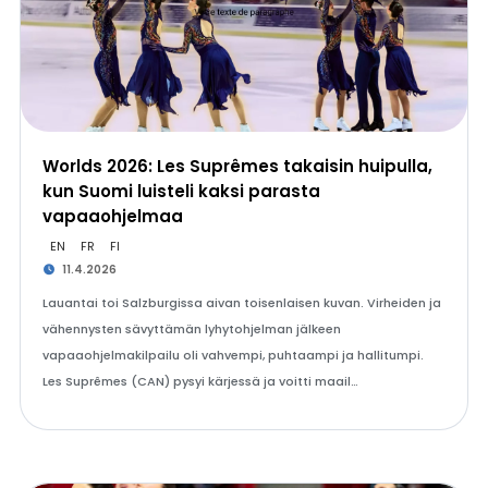
Worlds 2026: Les Suprêmes takaisin huipulla,
kun Suomi luisteli kaksi parasta
vapaaohjelmaa
EN
FR
FI
11.4.2026
Lauantai toi Salzburgissa aivan toisenlaisen kuvan. Virheiden ja
vähennysten sävyttämän lyhytohjelman jälkeen
vapaaohjelmakilpailu oli vahvempi, puhtaampi ja hallitumpi.
Les Suprêmes (CAN) pysyi kärjessä ja voitti maail…