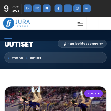
9
AUG
EN
FR
FI
2026
UUTISET
Jingu Ice Messengers
×
ETUSIVU
UUTISET
KOOSTE