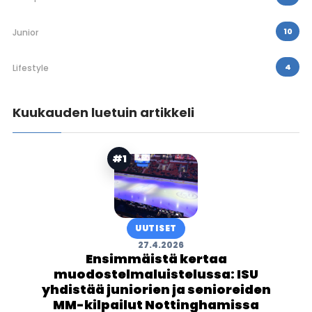
10
Junior
4
Lifestyle
Kuukauden luetuin artikkeli
#1
UUTISET
27.4.2026
Ensimmäistä kertaa
muodostelmaluistelussa: ISU
yhdistää juniorien ja senioreiden
MM-kilpailut Nottinghamissa