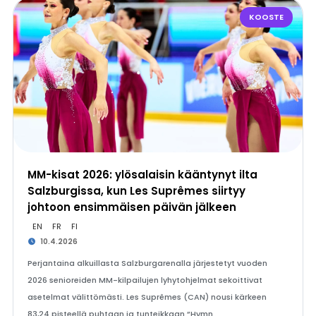
KOOSTE
MM-kisat 2026: ylösalaisin kääntynyt ilta
Salzburgissa, kun Les Suprêmes siirtyy
johtoon ensimmäisen päivän jälkeen
EN
FR
FI
10.4.2026
Perjantaina alkuillasta Salzburgarenalla järjestetyt vuoden
2026 senioreiden MM-kilpailujen lyhytohjelmat sekoittivat
asetelmat välittömästi. Les Suprêmes (CAN) nousi kärkeen
83,24 pisteellä puhtaan ja tunteikkaan ”Hymn…