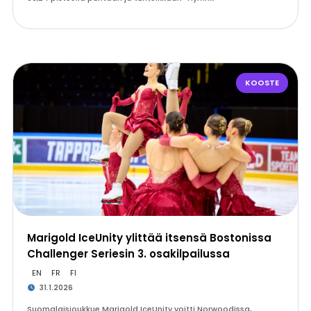
KOOSTE
Marigold IceUnity ylittää itsensä Bostonissa
Challenger Seriesin 3. osakilpailussa
EN
FR
FI
31.1.2026
Suomalaisjoukkue Marigold IceUnity voitti Norwoodissa,