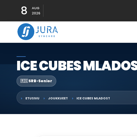
8
AUG
2026
ICE CUBES MLADO
🇷🇸 SRB
•
Senior
ETUSIVU
JOUKKUEET
ICE CUBES MLADOST