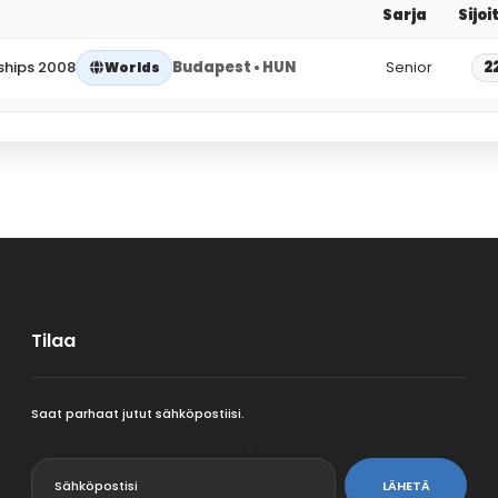
Sarja
Sijoi
ships 2008
Budapest • HUN
Senior
2
Worlds
Tilaa
Saat parhaat jutut sähköpostiisi.
<
LÄHETÄ