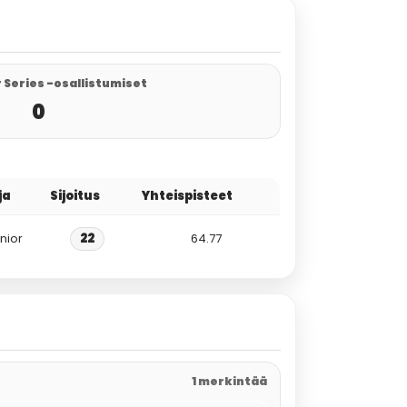
 Series -osallistumiset
0
ja
Sijoitus
Yhteispisteet
nior
22
64.77
1 merkintää