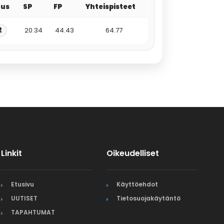
tus
SP
FP
Yhteispisteet
2
20.34
44.43
64.77
Linkit
Oikeudelliset
Etusivu
Käyttöehdot
UUTISET
Tietosuojakäytäntö
TAPAHTUMAT