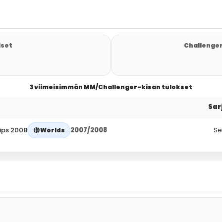
iset
Challenger
3 viimeisimmän MM/Challenger-kisan tulokset
Sar
ips 2008
2007/2008
Se
Worlds