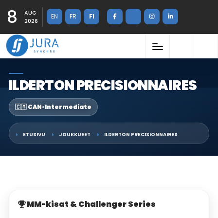
8
AUG
EN
FR
FI
2026
ILDERTON PRECISIONNAIRES
🇨🇦 CAN
•
Intermediate
ETUSIVU
JOUKKUEET
ILDERTON PRECISIONNAIRES
MM-kisat & Challenger Series