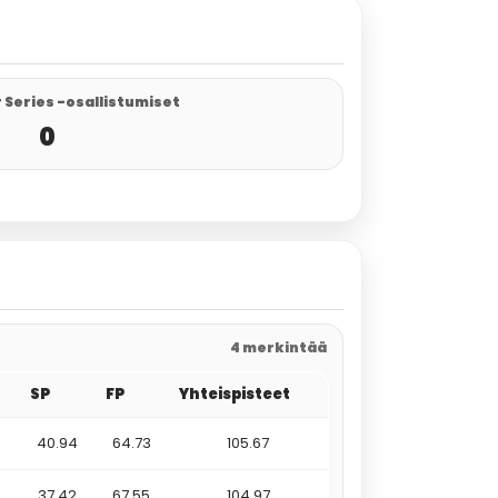
 Series -osallistumiset
0
4 merkintää
SP
FP
Yhteispisteet
40.94
64.73
105.67
37.42
67.55
104.97