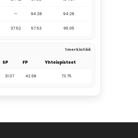
—
94.28
94.28
37.52
57.53
95.05
1 merkintää
SP
FP
Yhteispisteet
31.07
42.68
73.75