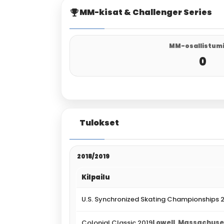
MM-kisat & Challenger Series
MM-osallistum
0
Tulokset
2018/2019
Kilpailu
U.S. Synchronized Skating Championships 
Colonial Classic 2019
Lowell, Massachuse