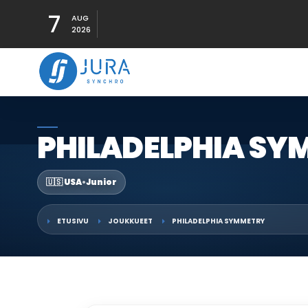
7
AUG
2026
PHILADELPHIA S
🇺🇸 USA
•
Junior
ETUSIVU
JOUKKUEET
PHILADELPHIA SYMMETRY