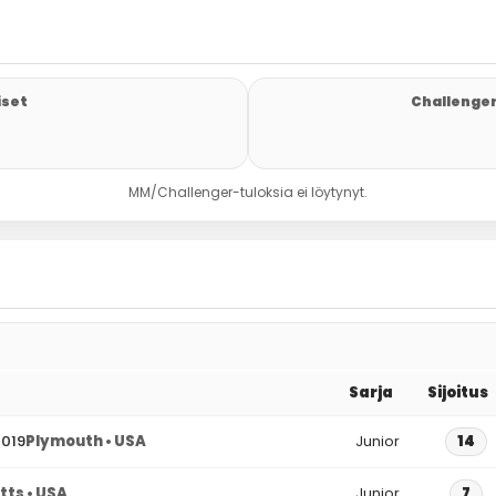
iset
Challenger
MM/Challenger-tuloksia ei löytynyt.
Sarja
Sijoitus
2019
Plymouth • USA
Junior
14
tts • USA
Junior
7