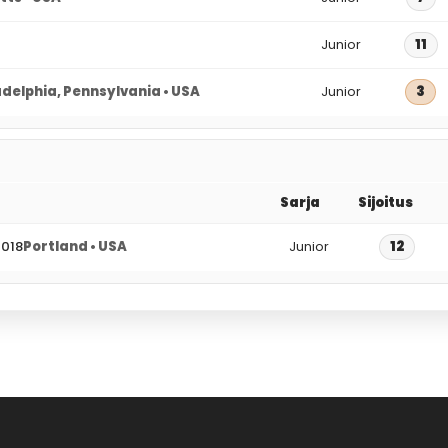
Junior
11
adelphia, Pennsylvania • USA
Junior
3
Sarja
Sijoitus
2018
Portland • USA
Junior
12