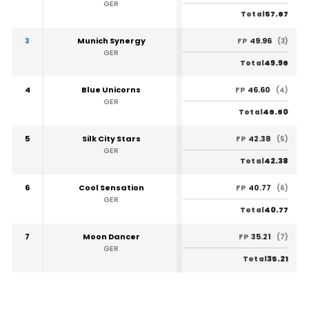
GER
57.67
Total
3
Munich Synergy
49.96
FP
(3)
GER
49.96
Total
4
Blue Unicorns
46.60
FP
(4)
GER
46.60
Total
5
Silk City Stars
42.38
FP
(5)
GER
42.38
Total
6
Cool Sensation
40.77
FP
(6)
GER
40.77
Total
7
Moon Dancer
35.21
FP
(7)
GER
35.21
Total