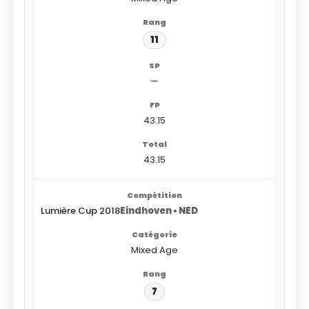
11
—
43.15
43.15
Lumière Cup 2018
Eindhoven • NED
Mixed Age
7