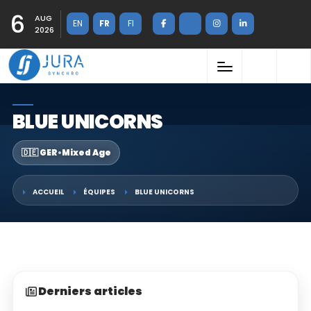
6
AUG
EN
FR
FI
2026
BLUE UNICORNS
🇩🇪 GER
•
Mixed Age
ACCUEIL
ÉQUIPES
BLUE UNICORNS
Derniers articles