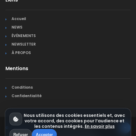
Accueil
NEWS
ÉVÉNEMENTS
NEWSLETTER
À PROPOS
Mentions
Conditions
Confidentialité
Nous utilisons des cookies essentiels et, avec
votre accord, des cookies pour l’audience et
les contenus intégrés.
En savoir plus
© Jura Synchro 2015-2026
. Tous droits réservés.
Refuser
Accepter