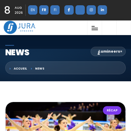
8
AUG
EN
FR
FI
2026
NEWS
Lumineers
×
ACCUEIL
NEWS
RÉCAP