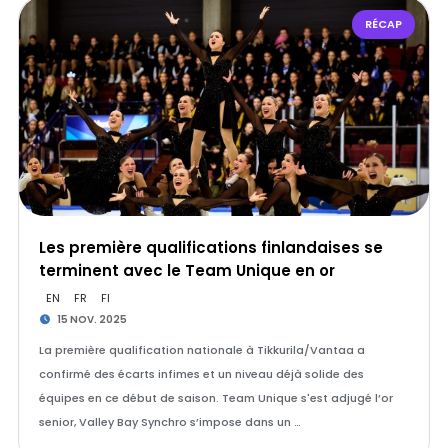
RÉCAP
Les première qualifications finlandaises se
terminent avec le Team Unique en or
EN
FR
FI
15 NOV. 2025
La première qualification nationale à Tikkurila/Vantaa a
confirmé des écarts infimes et un niveau déjà solide des
équipes en ce début de saison. Team Unique s'est adjugé l’or
senior, Valley Bay Synchro s’impose dans un …