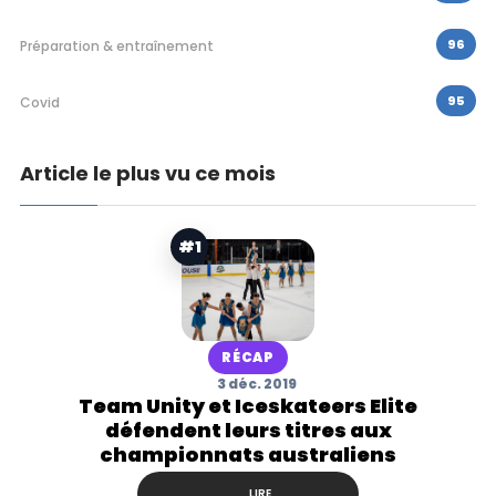
96
Préparation & entraînement
95
Covid
Article le plus vu ce mois
#1
RÉCAP
3 déc. 2019
Team Unity et Iceskateers Elite
défendent leurs titres aux
championnats australiens
LIRE